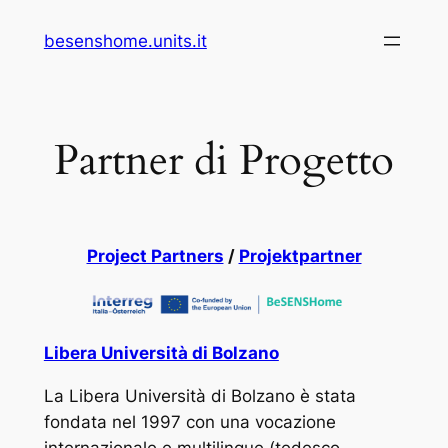
Vai
besenshome.units.it
al
contenuto
Partner di Progetto
Project Partners
/
Projektpartner
Libera Università di Bolzano
La Libera Università di Bolzano è stata
fondata nel 1997 con una vocazione
internazionale e multilingue (tedesco,